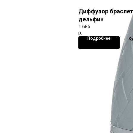
Диффузор брасле
дельфин
1 685
р.
Подробнее
К