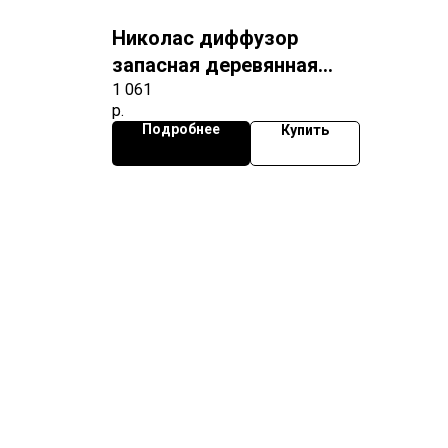
Николас диффузор
запасная деревянная
основа
1 061
р.
Подробнее
Купить