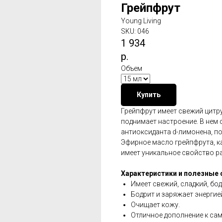
Грейпфрут
Young Living
SKU:
046
1 934
р.
Объем
Купить
Грейпфрут имеет свежий цитр
поднимает настроение. В нем
антиоксиданта d-лимонена, по
Эфирное масло грейпфрута, к
имеет уникальное свойство р
Характеристики и полезные 
Имеет свежий, сладкий, бо
Бодрит и заряжает энергие
Очищает кожу.
Отличное дополнение к са