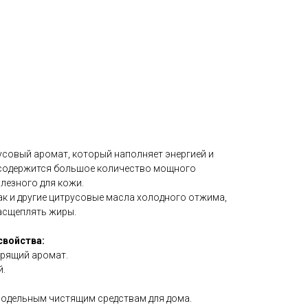
усовый аромат, который наполняет энергией и
 содержится большое количество мощного
лезного для кожи.
ак и другие цитрусовые масла холодного отжима,
асщеплять жиры.
свойства:
дрящий аромат.
й.
модельным чистящим средствам для дома.