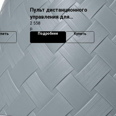
т
Пульт дистанционного
управления для
диффузора ария
2 558
р.
Подробнее
упить
Купить