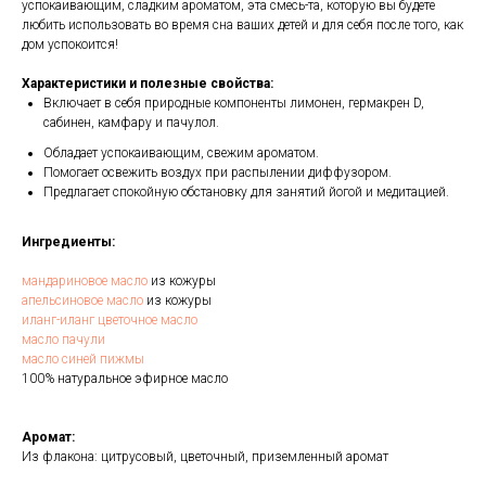
успокаивающим, сладким ароматом, эта смесь-та, которую вы будете
любить использовать во время сна ваших детей и для себя после того, как
дом успокоится!
Характеристики и полезные свойства:
Включает в себя природные компоненты лимонен, гермакрен D,
сабинен, камфару и пачулол.
Обладает успокаивающим, свежим ароматом.
Помогает освежить воздух при распылении диффузором.
Предлагает спокойную обстановку для занятий йогой и медитацией.
Ингредиенты:
мандариновое масло
из кожуры
апельсиновое масло
из кожуры
иланг-иланг цветочное масло
масло пачули
масло синей пижмы
100% натуральное эфирное масло
Аромат:
Из флакона: цитрусовый, цветочный, приземленный аромат