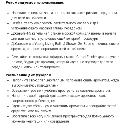
Рекомендуемое использование:
Нанесите на нижние части ног ночью как часть ритуала перед сном
для всей вашей семьи.
Разбавьте его комплексом растительного масла V-6 для
успокаивающего массажа спины перед сном.
Добавьте 4-5 капель на 1 стакан морской соли для ванны в начале
дня или как часть успокаивающей вечерней процедуры.
Добавьте его в Young Living Bath & Shower Gel Base для очищающего
средства, которое понравится всей вашей семье.
Смешайте его со смесью эфирных масел Citrus Fresh™ для получения
яркого, бодрящего аромата, который идеально подходит для утра
перед школой или тренировкой.
Распыление диффузором:
Наполните свою спальню теплым, успокаивающим ароматом, когда
вы обнимаетесь под одеялами.
Освежите игровые и учебные пространства сладким ароматом.
Наполните свой парной душ заземляющим ароматом после
напряженного рабочего дня.
Сделайте дом убежищем с манящим ароматом и поощряйте гостей
среди тех, кого вы любите.
Обогатите свою йогу или личное пространство для полноценного
момента медитации или созерцания.